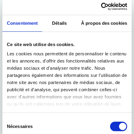
Espiguette
Durée
Demi-journée (4h)
Consentement
Détails
À propos des cookies
recommandée
minimum
Permis requis
Aucun permis requis
Ce site web utilise des cookies.
Les cookies nous permettent de personnaliser le contenu
Tarif de
À partir de 180 € la
et les annonces, d'offrir des fonctionnalités relatives aux
départ
demi-journée
médias sociaux et d'analyser notre trafic. Nous
partageons également des informations sur l'utilisation de
Capacité
5 personnes
notre site avec nos partenaires de médias sociaux, de
publicité et d'analyse, qui peuvent combiner celles-ci
Carburant
Carburant compris
avec d'autres informations que vous leur avez fournies
Meilleure
ou qu'ils ont collectées lors de votre utilisation de leurs
Juin à septembre
services.
période
Sélection
Nécessaires
du
Pourquoi choisir Bianco