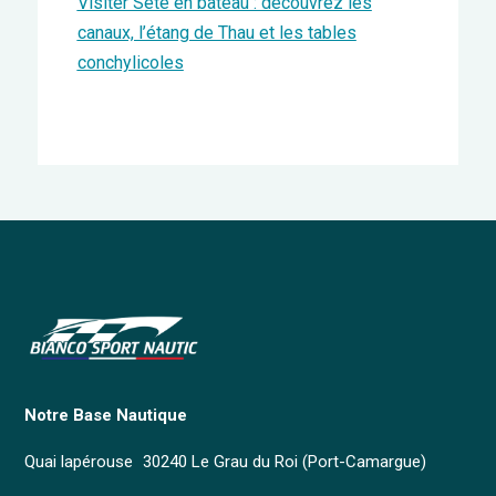
Visiter Sète en bateau : découvrez les
canaux, l’étang de Thau et les tables
conchylicoles
Notre Base Nautique
Quai lapérouse 30240 Le Grau du Roi (Port-Camargue)